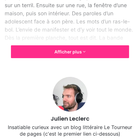
sur un terril. Ensuite sur une rue, la fenêtre d’une
maison, puis son intérieur. Des paroles d’un
adolescent face à son père. Les mots d’un ras-le-
bol. L’envie de manifester et d’y voir tout le monde.
Dès la première planche, tout est dit. La bande
dessinée mêlera le destin individuel, celle de cette
Afficher plus
famille divisée politiquement, et le bien commun. Le
trait d’union entre ces deux points sera une radio.
L’engagement défini et défendu par celle-ci est
bouleversant. Il s’agit de prendre parti pour la
situation dans sa globalité, de récolter toutes les
voix pour comprendre une situation. Entendre tout
le monde pour mieux comprendre. La politique, les
opinions se confrontent par les mots et c’est alors
Julien Leclerc
que le politique retrouve son sens, celui de vivre
ensemble dans une cité.
Insatiable curieux avec un blog littéraire Le Tourneur
de pages (c'est le premier lien ci-dessous)