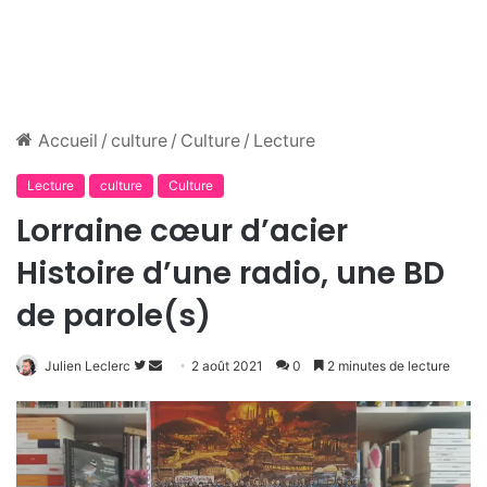
Accueil
/
culture
/
Culture
/
Lecture
Lecture
culture
Culture
Lorraine cœur d’acier
Histoire d’une radio, une BD
de parole(s)
Suivre
Envoyer
Julien Leclerc
2 août 2021
0
2 minutes de lecture
sur
un
Twitter
courriel