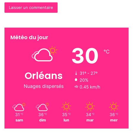
Paru chez Futuropolis, 17 euros
Nombre de vues:
70
lecture
critique littéraire
Météo du jour
30
bande dessinée
litterature
BD
℃
Futuropolis
radio
Orléans
31º - 27º
20%
Nuages dispersés
0.45 km/h
31
36
35
34
36
℃
℃
℃
℃
℃
sam
dim
lun
mar
mer