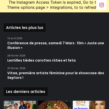
The Instagram Access Token is expired, Go to the
Theme options page > Integrations, to to refresh it.
Qu’écoutez vous le plus musicalement ?
Je suis très éclectique, j’écoute du rock, du R&B, de
la soul et de la pop.
Articles les plus lus
Quand avez-vous pleuré pour la dernière fois ?
15 avril 2026
Ce mois-ci.
Conférence de presse, samedi 7 Mars : film « Juste une
illusion »
A quand remonte votre dernière fête ?
28 février 2026
La dernière fête ? Au cours des derniers jours de
Lentilles tièdes carottes rôties et feta
vacances.
20 février 2026
Vitaa, première artiste féminine pour le showcase des
Septors !
Une idole dans le milieu du sport ?
Je n’ai pas d’idole (je n’en ai jamais eu) mais
j’admire de nombreux athlètes.
Les derniers articles
Comment vous voyez vous dans 20 ans ?
Avoir une vie tranquille et profiter des choses