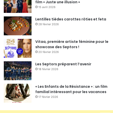
film « Juste une illusion »
15 avril 2026
Quelle est votre personnalité préférée ?
J’aime les gens sincères, drôles et ayant de
Lentilles tièdes carottes rôties et feta
l’empathie.
28 février 2026
Mis à part le handball, qu’aimez-vous le plus dans la
Vitaa, première artiste féminine pour le
vie ?
showcase des Septors !
J’aime être entourer de mes amis et ma famille
20 février 2026
mais aussi les voyages, le cinéma et la musique.
Les Septors préparent l’avenir
18 février 2026
Que détestez vous le plus dans la vie ?
Je déteste les personnes fausses, qui mentent et
qui n’agissent que par intérêt. A contrario, j’aime les
« Les Enfants de la Résistance » : un film
personnes en qui je peux avoir confiance.
familial intéressant pour les vacances
17 février 2026
Quel est votre dernier gros achat ?
Un Ordinateur.