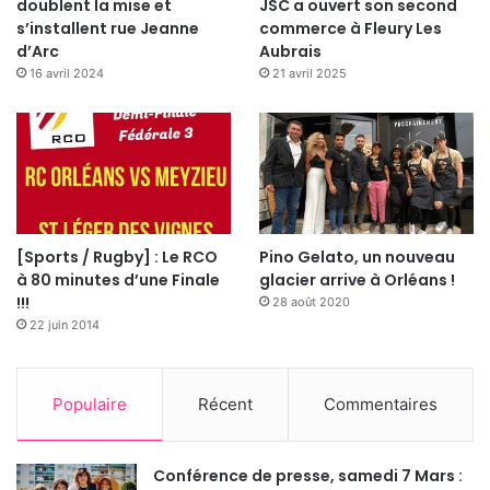
doublent la mise et
JSC a ouvert son second
s’installent rue Jeanne
commerce à Fleury Les
d’Arc
Aubrais
16 avril 2024
21 avril 2025
Quelle est la première chose que vous faites le matin
[Sports / Rugby] : Le RCO
Pino Gelato, un nouveau
en vous levant ?
à 80 minutes d’une Finale
glacier arrive à Orléans !
Je me lave le visage.
!!!
28 août 2020
22 juin 2014
Quelle est la dernière chose que vous faites avant de
dormir ?
Je me lave les dents.
Populaire
Récent
Commentaires
Quelle était votre matière préférée à l’école ?
Conférence de presse, samedi 7 Mars :
L’Histoire et l’éducation physique et sportive.