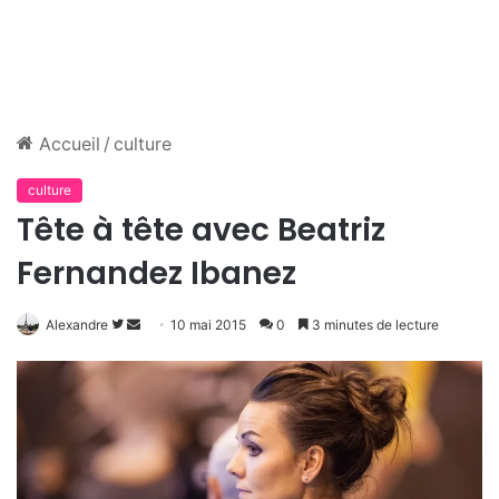
Accueil
/
culture
culture
Tête à tête avec Beatriz
Fernandez Ibanez
Alexandre
S
E
10 mai 2015
0
3 minutes de lecture
u
n
i
v
v
o
r
y
e
e
s
r