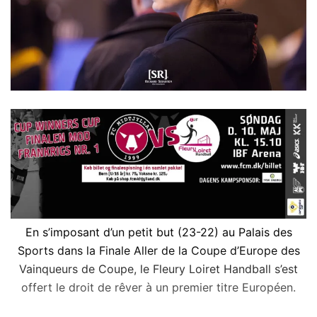
u
u
r
n
T
c
w
o
i
u
t
r
t
r
e
i
r
e
l
En s’imposant d’un petit but (23-22) au Palais des
Sports dans la Finale Aller de la Coupe d’Europe des
Vainqueurs de Coupe, le Fleury Loiret Handball s’est
offert le droit de rêver à un premier titre Européen.