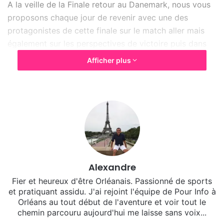
A la veille de la Finale retour au Danemark, nous vous
proposons chaque jour de revenir avec une des
protagonistes de cette finale sur le match aller mais
également sur les perspectives de victoire puis dans
une seconde partie nous apprendrons à mieux
Afficher plus
connaître la joueuse sur un plan plus personnel.
Interview Beatriz Fernandez Ibanez
Alexandre
Fier et heureux d'être Orléanais. Passionné de sports
et pratiquant assidu. J'ai rejoint l'équipe de Pour Info à
Orléans au tout début de l'aventure et voir tout le
chemin parcouru aujourd'hui me laisse sans voix...