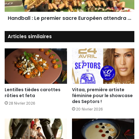
Après Darly Zoqbi De Paula, Gnonsiane Niombla,
Handball : Le premier sacre Européen attendra ...
Marion Callavé, Audrey Bruneau, Dani Miño
Articles similaires
Larenas, Manon Grimaud, Roseline Ngo-Leyi et
Maakan Tounkara, c’est à l’Internationale
Espagnole Beatriz Fernandez Ibanez de se prêter
au jeu des questions/réponses.
INTERVIEW – 1ère
Lentilles tièdes carottes
Vitaa, première artiste
rôties et feta
féminine pour le showcase
des Septors !
PARTIE –
28 février 2026
20 février 2026
Retour sur la Finale de la Coupe d’Europe