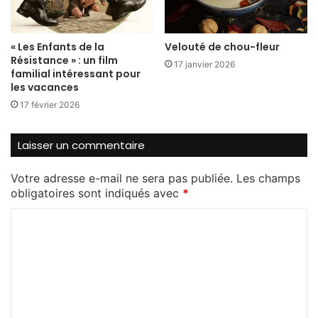
des Vainqueurs de Coupe
« Les Enfants de la
Velouté de chou-fleur
Résistance » : un film
17 janvier 2026
familial intéressant pour
les vacances
17 février 2026
Laisser un commentaire
Votre adresse e-mail ne sera pas publiée.
Les champs
obligatoires sont indiqués avec
*
C
o
Après cette courte victoire (23-22) quel est le
m
sentiment qui prédomine ?
m
Nous sommes heureuses d’avoir battu une
équipe de cette qualité, mais nous savons que nous
e