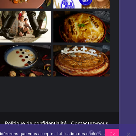
s
Politique de confidentialité
Contactez-nous
Facebook
Twitter
Instagram
sidérerons que vous acceptez l'utilisation des cookies.
Ok