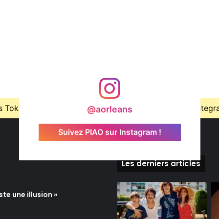
Token is expired, Go to the Theme options page > Integrati
@aorleans
Suivez PIAO sur Instagram !
Les derniers articles
te une illusion »