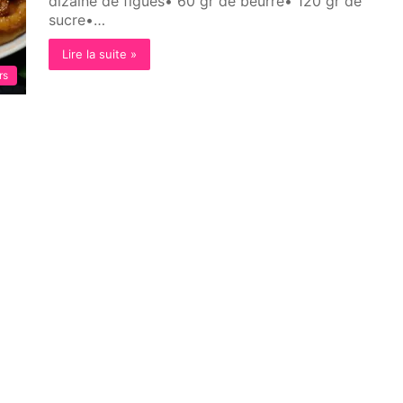
dizaine de figues• 60 gr de beurre• 120 gr de
sucre•…
Lire la suite »
rs