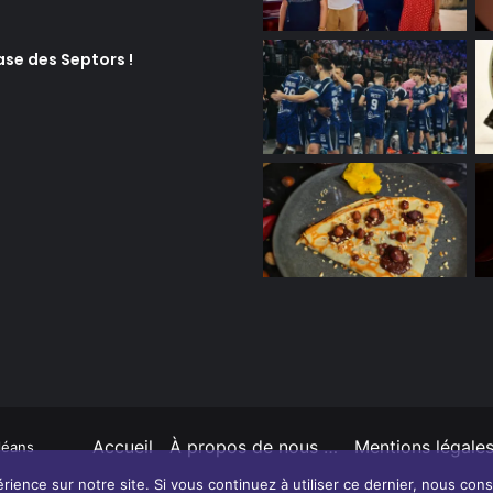
ase des Septors !
Accueil
À propos de nous …
Mentions légale
léans
rience sur notre site. Si vous continuez à utiliser ce dernier, nous con