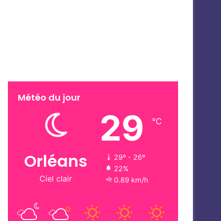
Météo du jour
29
℃
Orléans
29º - 26º
22%
Ciel clair
0.89 km/h