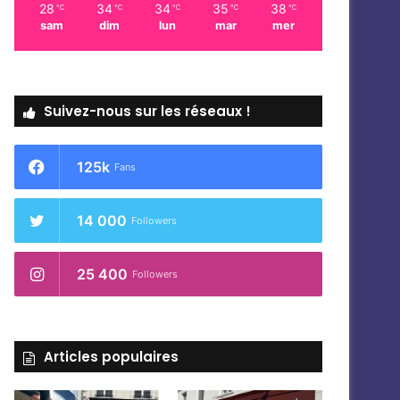
28
34
34
35
38
℃
℃
℃
℃
℃
sam
dim
lun
mar
mer
Suivez-nous sur les réseaux !
125k
Fans
14 000
Followers
25 400
Followers
Articles populaires