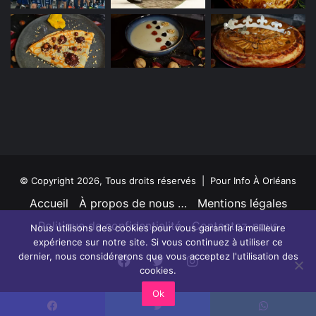
© Copyright 2026, Tous droits réservés | Pour Info À Orléans
Accueil
À propos de nous …
Mentions légales
Politique de confidentialité
Contactez-nous
Nous utilisons des cookies pour vous garantir la meilleure
expérience sur notre site. Si vous continuez à utiliser ce
dernier, nous considérerons que vous acceptez l'utilisation des
Facebook
Twitter
Instagram
cookies.
Ok