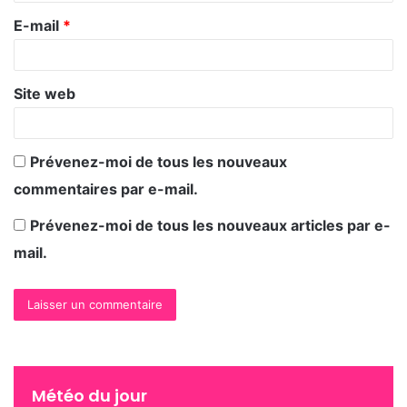
r
E-mail
*
e
*
Site web
Prévenez-moi de tous les nouveaux
commentaires par e-mail.
Prévenez-moi de tous les nouveaux articles par e-
Préparez votre poulet (mariné ou fumé) ici je l’ai
mail.
fumé au barbecue, perso j’adore, mais une
marinade au thym et au citron c’est délicieux aussi.
Météo du jour