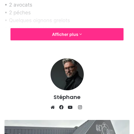
• 2 avocats
• 2 péches
• Quelques oignons grelots
• Quelque tomates cerise
Afficher plus
• Betterave rouge
• Quelques rondelles de radis noir
• Des graines de sésame
• Sel
• Poivre
Stéphane
Instagram
Website
Facebook
YouTube