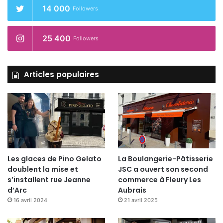
morceaux.
14 000
Followers
25 400
Followers
Articles populaires
Les glaces de Pino Gelato
La Boulangerie-Pâtisserie
doublent la mise et
JSC a ouvert son second
s’installent rue Jeanne
commerce à Fleury Les
d’Arc
Aubrais
16 avril 2024
21 avril 2025
Garnissez un bol avec tous les ingrédients,