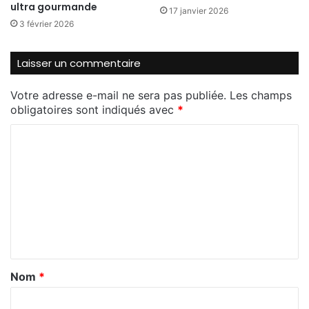
ultra gourmande
17 janvier 2026
3 février 2026
Laisser un commentaire
Votre adresse e-mail ne sera pas publiée.
Les champs
obligatoires sont indiqués avec
*
C
o
m
m
e
n
t
Nom
*
a
i