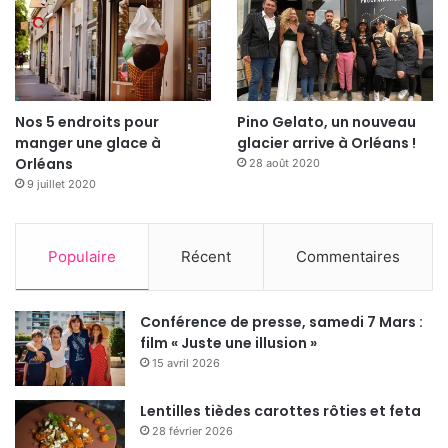
assaisonnez à votre goût, et parsemez de graines
de sésame torréfiées.
Gardez l’appétit et prenez soin de vous.
Nos 5 endroits pour
Pino Gelato, un nouveau
Stéphane
manger une glace à
glacier arrive à Orléans !
Orléans
28 août 2020
9 juillet 2020
Populaire
Récent
Commentaires
Conférence de presse, samedi 7 Mars :
film « Juste une illusion »
15 avril 2026
Lentilles tièdes carottes rôties et feta
28 février 2026