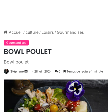
Accueil
/
culture
/
Loisirs
/
Gourmandises
Gourmandises
BOWL POULET
Bowl poulet
Envoyer
Stéphane
28 juin 2024
0
Temps de lecture 1 minute
un
courriel