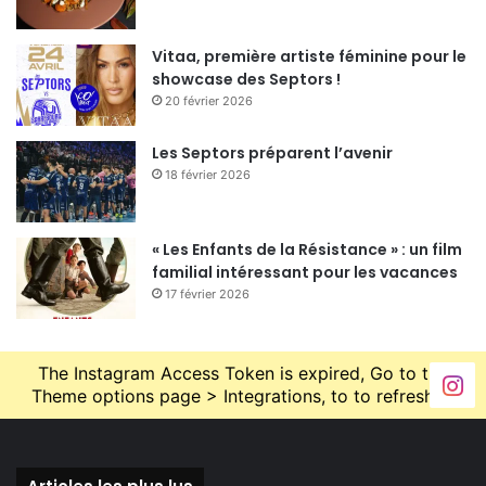
Nombre de vues:
63
Vitaa, première artiste féminine pour le
showcase des Septors !
recette
recette facile
salade
20 février 2026
recette simple
Bowl
Bowl poulet
Les Septors préparent l’avenir
18 février 2026
« Les Enfants de la Résistance » : un film
familial intéressant pour les vacances
17 février 2026
The Instagram Access Token is expired, Go to the
Theme options page > Integrations, to to refresh it.