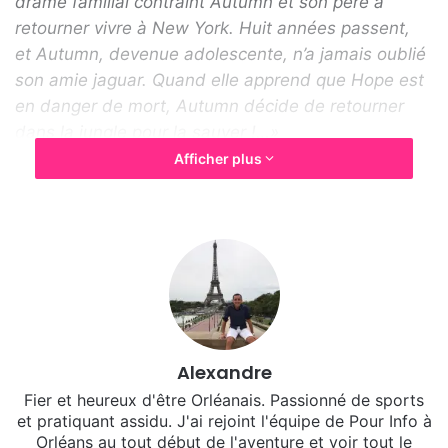
drame familial contraint Autumn et son père à
retourner vivre à New York. Huit années passent,
et Autumn, devenue adolescente, n’a jamais oublié
son amie jaguar. Quand elle apprend que Hope est
en danger de mort, Autumn décide de retourner
dans la jungle pour la sauver !…»
Afficher plus
Alexandre
Fier et heureux d'être Orléanais. Passionné de sports
et pratiquant assidu. J'ai rejoint l'équipe de Pour Info à
Orléans au tout début de l'aventure et voir tout le