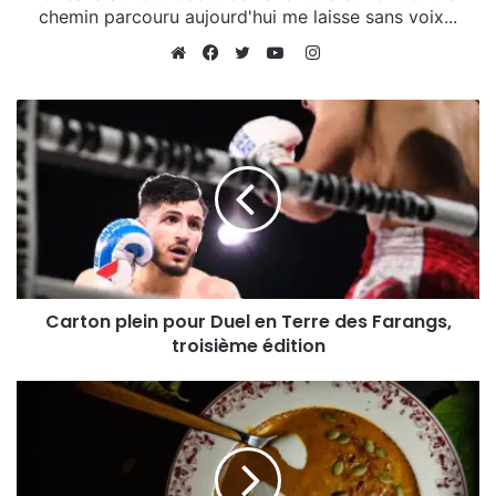
chemin parcouru aujourd'hui me laisse sans voix...
Instagram
Website
Facebook
Twitter
YouTube
Un film de Gilles de Maistre avec
Emily Bett Rickards, Lumi Pollack, Wayne Charles
Baker
PRENDRE VOS PLACES
Carton plein pour Duel en Terre des Farangs,
troisième édition
La projection sera suivie d’un échange avec le
réalisateur.
Nombre de vues:
82