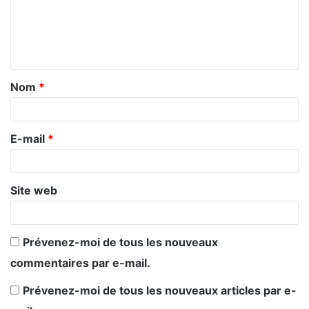
m
e
n
t
Nom
*
a
i
r
E-mail
*
e
*
Site web
Prévenez-moi de tous les nouveaux
commentaires par e-mail.
Prévenez-moi de tous les nouveaux articles par e-