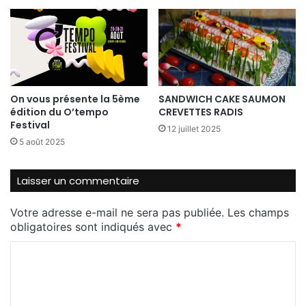
On vous présente la 5ème
SANDWICH CAKE SAUMON
édition du O’tempo
CREVETTES RADIS
Festival
12 juillet 2025
5 août 2025
Laisser un commentaire
Votre adresse e-mail ne sera pas publiée.
Les champs
obligatoires sont indiqués avec
*
C
o
m