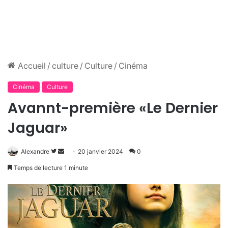
Accueil
/
culture
/
Culture
/
Cinéma
Cinéma
Culture
Avannt-première «Le Dernier
Jaguar»
Suivre
Envoyer
Alexandre
20 janvier 2024
0
sur
un
Temps de lecture 1 minute
Twitter
courriel