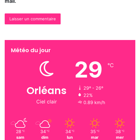
mail.
Météo du jour
29
℃
Orléans
29º - 26º
22%
Ciel clair
0.89 km/h
28
34
34
35
38
℃
℃
℃
℃
℃
sam
dim
lun
mar
mer