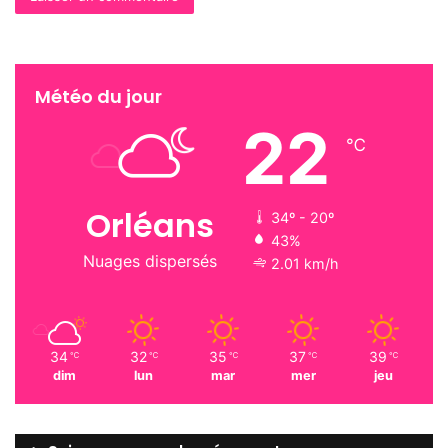
Météo du jour
22
℃
Orléans
34º - 20º
43%
Nuages dispersés
2.01 km/h
34
32
35
37
39
℃
℃
℃
℃
℃
dim
lun
mar
mer
jeu