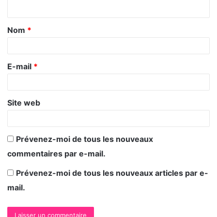
n
t
Nom
*
a
i
r
E-mail
*
e
*
Site web
Prévenez-moi de tous les nouveaux
commentaires par e-mail.
Prévenez-moi de tous les nouveaux articles par e-
mail.