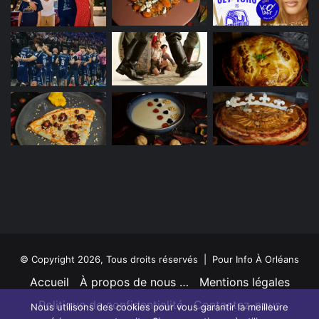
© Copyright 2026, Tous droits réservés | Pour Info À Orléans
Accueil
À propos de nous …
Mentions légales
Politique de confidentialité
Contactez-nous
Nous utilisons des cookies pour vous garantir la meilleure