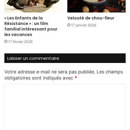
grands auteurs. Mais la recette d’un album
inoubliable s’avère être comme celle de la potion
« Les Enfants de la
Velouté de chou-fleur
magique. Mystérieuse.
Résistance » : un film
17 janvier 2026
familial intéressant pour
les vacances
17 février 2026
L’Iris Blanc, Fabcaro et Didier Conrad, Hachette,
10,50€
Laisser un commentaire
Nombre de vues:
56
Votre adresse e-mail ne sera pas publiée.
Les champs
obligatoires sont indiqués avec
*
C
o
m
m
e