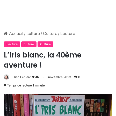
Accueil
/
culture
/
Culture
/
Lecture
Lecture
culture
Culture
L’Iris blanc, la 40ème
aventure !
Suivre
Envoyer
Julien Leclerc
6 novembre 2023
0
sur
un
Temps de lecture 1 minute
Twitter
courriel