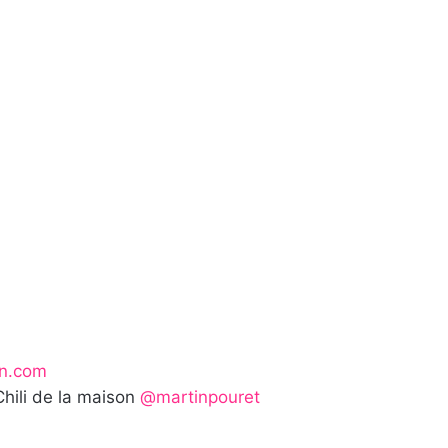
an.com
e Chili de la maison
@martinpouret