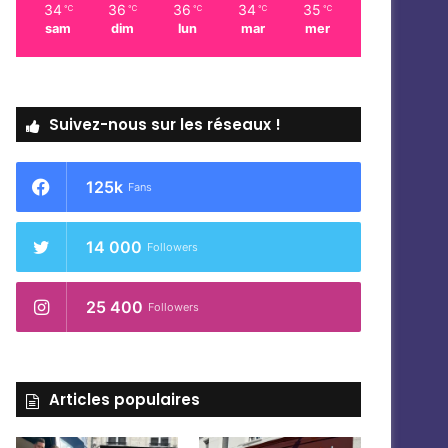
34
36
36
34
35
℃
℃
℃
℃
℃
sam
dim
lun
mar
mer
Suivez-nous sur les réseaux !
125k
Fans
14 000
Followers
25 400
Followers
Articles populaires