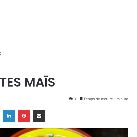
S
TES MAÏS
0
Temps de lecture 1 minute
ook
Twitter
Linkedin
Pinterest
Partager par email