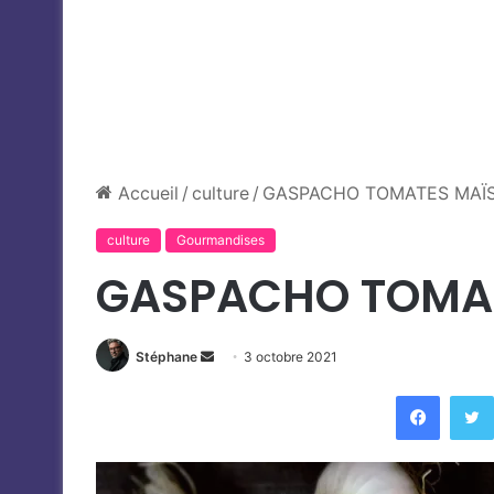
Accueil
/
culture
/
GASPACHO TOMATES MAÏ
culture
Gourmandises
GASPACHO TOMA
Envoyer
Stéphane
3 octobre 2021
un
Faceb
courriel