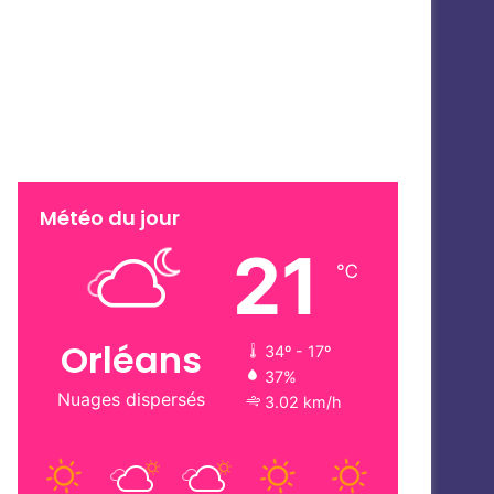
Météo du jour
21
℃
Orléans
34º - 17º
37%
Nuages dispersés
3.02 km/h