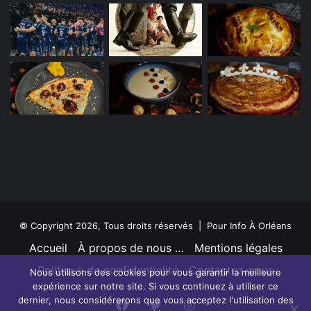
19h30 à 20h40
:
Diffusion du film « Les Chinois
et moi »
du réalisateur Renaud COHEN
Cinéma des Carmes 7 rue des Carmes à
Orléans
tarif habituel du cinéma
© Copyright 2026, Tous droits réservés | Pour Info À Orléans
Accueil
À propos de nous …
Mentions légales
Politique de confidentialité
Contactez-nous
Nous utilisons des cookies pour vous garantir la meilleure
photo : ORLÉANS METROPOLE , JGRELET
expérience sur notre site. Si vous continuez à utiliser ce
dernier, nous considérerons que vous acceptez l'utilisation des
Facebook
Twitter
Instagram