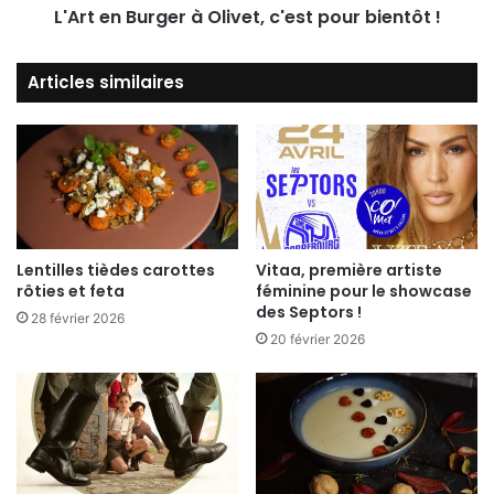
L'Art en Burger à Olivet, c'est pour bientôt !
produits culinaires chinois, présentation de
thés chinois et d’objets d’arts en terre cuite,
Articles similaires
des expos, des jeux de sociétés chinois …
Lentilles tièdes carottes
Vitaa, première artiste
rôties et feta
féminine pour le showcase
des Septors !
28 février 2026
20 février 2026
photo : ORLÉANS METROPOLE , JGRELET