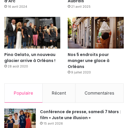
d’Arc
Aubrais
16 avril 2024
21 avril 2025
photo : ORLÉANS METROPOLE , JGRELET
Pino Gelato, un nouveau
Nos 5 endroits pour
Mercredi 22 janvier
glacier arrive à Orléans !
manger une glace à
Orléans
28 août 2020
9 juillet 2020
13h45 à 15h
:
Initiation au Qi Gong
par
l’association A.I.L.E.S.
Salle des Chats Ferrés 3 rue des Chats
Populaire
Récent
Commentaires
Ferrés à Orléans
14h à 16h
:
Atelier de calligraphie pour
Conférence de presse, samedi 7 Mars :
adultes
par Dan TOUSSAINT WANG de la
film « Juste une illusion »
Mairie d’Orléans avec la présence de Yaohua
15 avril 2026