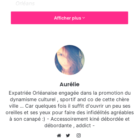
Orléans
Samedi 18 janvier :
Afficher plus
célébration du nouvel an
chinois
10h à 12h
:
Atelier d’initiation à la langue
chinoise
pour adultes par l’Association Partage
Culturel Franco-Chinois (20 pers. max.).
🖌 Inscription obligatoire auprès du Service
Aurélie
Relations Internationales de la Mairie d’Orléans
Expatriée Orléanaise engagée dans la promotion du
: 02 38 68 41 32.
dynamisme culturel , sportif and co de cette chère
Hôtel de ville – Place de l’Etape à Orléans
ville ... Car quelques fois il suffit d'ouvrir un peu ses
oreilles et ses yeux pour faire des infidélités agréables
(salle Utsunomiya)
à son canapé :) - Accessoirement kiné débordée et
14h à 16h
:
Défilé de 2 dragons et d’un rat
débordante , addict -
géant
Fen Yang manipulés par les élèves du
Instagram
collège Jean Rostand et du lycée Benjamin