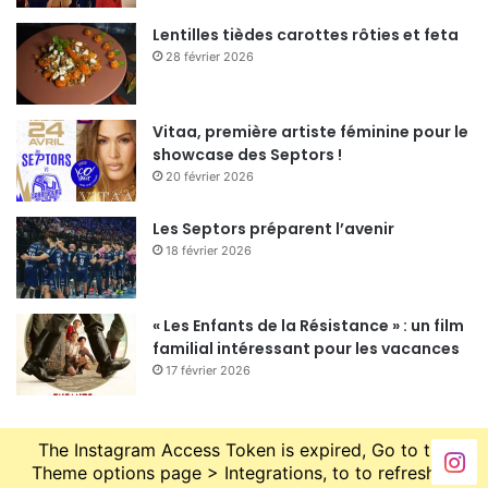
CHANG, Professeur de chinois de l’Université
des études internationales de Pékin (20
Lentilles tièdes carottes rôties et feta
adultes max.).
28 février 2026
🖌 Inscription obligatoire auprès du Service
Relations Internationales Mairie d’Orléans : 02
Vitaa, première artiste féminine pour le
38 68 41 32.
showcase des Septors !
Maison des Associations 46 ter rue Sainte
20 février 2026
Catherine à Orléans (salle Bruyère)
Les Septors préparent l’avenir
17h à 18h
:
Atelier d’initiation à la langue
18 février 2026
chinoise pour les enfant
. 15 enfants max .
🖌 Inscription obligatoire auprès du Service
Relations Internationales de la Mairie d’Orléans
« Les Enfants de la Résistance » : un film
: 02 38 68 41 32.
familial intéressant pour les vacances
17 février 2026
Maison des Associations 46 ter rue Sainte
Catherine à Orléans (salle Bruyère)
20h à 22h45
:
Diffusion du film «
Nixon in
The Instagram Access Token is expired, Go to the
China »
de John Adams.
Theme options page > Integrations, to to refresh it.