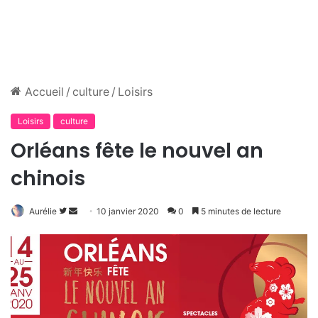
Accueil
/
culture
/
Loisirs
Loisirs
culture
Orléans fête le nouvel an
chinois
Suivre
Envoyer
Aurélie
10 janvier 2020
0
5 minutes de lecture
sur
un
Twitter
courriel