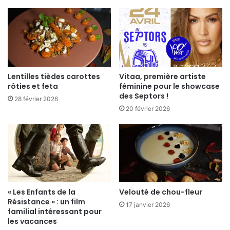
de suspension après la bagarre face au Paris
Levallois.
Le danger viendra principalement de 4 hommes :
l’extérieur Steven Gray qui remplace parfaitement
Souleymane Diabaté en poste de pigiste médical,
Lentilles tièdes carottes
Vitaa, première artiste
John Holland, Marcus Lewis et Yakhouba Diawara
rôties et feta
féminine pour le showcase
des Septors !
qui revient en forme actuellement et vient d’inscrire
28 février 2026
20 février 2026
25 points face à Nancy.
Grande Tambola
Les Magic Sup organise ce soir une grande
Tambola avec de nombreux lots donc n’hésitez pas
à venir avec de l’argent et qui sait peut être
« Les Enfants de la
Velouté de chou-fleur
Résistance » : un film
repartirez vous avec un séjour à Disneyland pour la
17 janvier 2026
familial intéressant pour
Leaders Cup.
les vacances