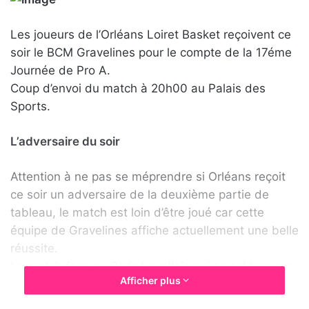
r
y
e
e
Les joueurs de l’Orléans Loiret Basket reçoivent ce
s
r
soir le BCM Gravelines pour le compte de la 17éme
u
u
Journée de Pro A.
r
n
Coup d’envoi du match à 20h00 au Palais des
T
c
Sports.
w
o
i
u
L’adversaire du soir
t
r
t
r
Attention à ne pas se méprendre si Orléans reçoit
e
i
ce soir un adversaire de la deuxième partie de
r
e
tableau, le match est loin d’être joué car cette
l
équipe de Gravelines affiche actuellement une belle
réussite.
Le match face au Paris Levallois qui se soldera par
Afficher plus
une bagarre générale est le véritable électrochoc
car depuis Gravelines a enchaîné 5 victoires.