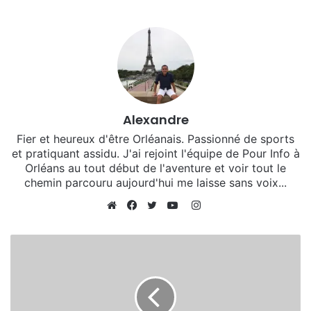
Un Maillot collector et une victoire ?
Alexandre
Fier et heureux d'être Orléanais. Passionné de sports
et pratiquant assidu. J'ai rejoint l'équipe de Pour Info à
Orléans au tout début de l'aventure et voir tout le
chemin parcouru aujourd'hui me laisse sans voix...
I
n
W
F
T
Y
s
e
a
w
o
t
b
c
i
u
a
s
e
t
T
g
i
b
t
u
r
t
o
e
b