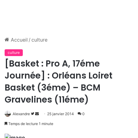
Accueil
/
culture
culture
[Basket : Pro A, 17éme
Journée] : Orléans Loiret
Basket (3éme) – BCM
Gravelines (11éme)
Alexandre
S
E
25 janvier 2014
0
u
n
Temps de lecture 1 minute
i
v
v
o