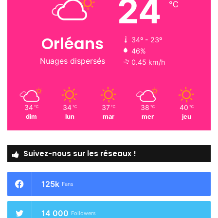
24
℃
Orléans
34º - 23º
46%
Nuages dispersés
0.45 km/h
34
34
37
38
40
℃
℃
℃
℃
℃
dim
lun
mar
mer
jeu
Suivez-nous sur les réseaux !
125k
Fans
14 000
Followers