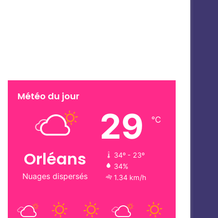
Météo du jour
29
℃
Orléans
34º - 23º
34%
Nuages dispersés
1.34 km/h