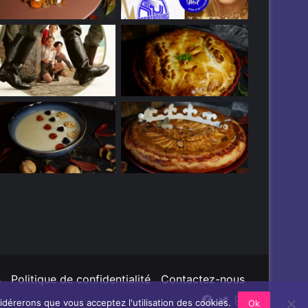
s
Politique de confidentialité
Contactez-nous
Facebook
Twitter
Instagram
sidérerons que vous acceptez l'utilisation des cookies.
Ok