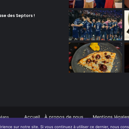
ase des Septors !
Accueil
À propos de nous …
Mentions légale
léans
rience sur notre site. Si vous continuez à utiliser ce dernier, nous con