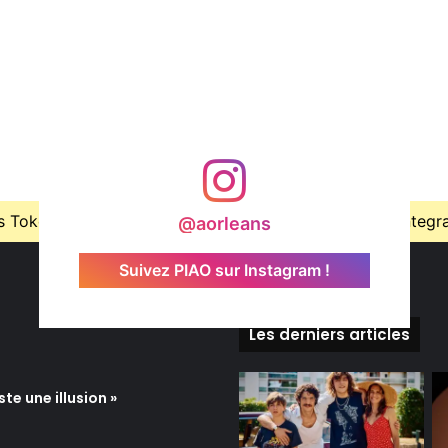
Token is expired, Go to the Theme options page > Integrati
@aorleans
Suivez PIAO sur Instagram !
Les derniers articles
te une illusion »