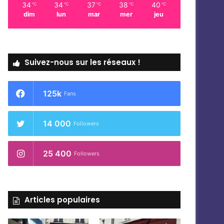
34
34
37
38
40
℃
℃
℃
℃
℃
dim
lun
mar
mer
jeu
Suivez-nous sur les réseaux !
125k
Fans
14 000
Followers
25 400
Followers
Articles populaires