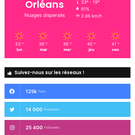
Orléans
33º - 19º
61%
Nuages dispersés
2.96 km/h
33
36
38
40
41
℃
℃
℃
℃
℃
lun
mar
mer
jeu
ven
Suivez-nous sur les réseaux !
125k
Fans
14 000
Followers
25 400
Followers