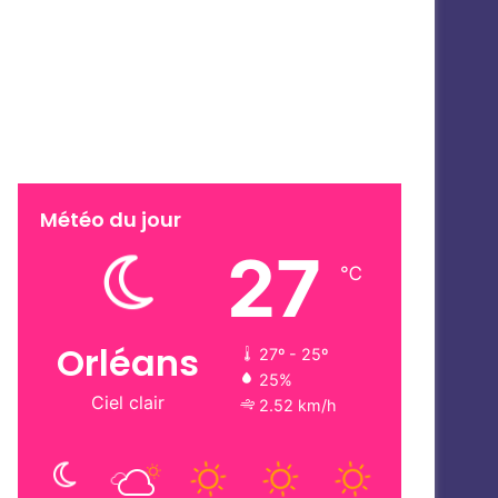
Météo du jour
27
℃
Orléans
27º - 25º
25%
Ciel clair
2.52 km/h