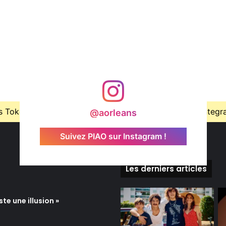
Token is expired, Go to the Theme options page > Integrati
@aorleans
Suivez PIAO sur Instagram !
Les derniers articles
te une illusion »