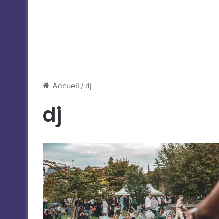
Accueil
/
dj
dj