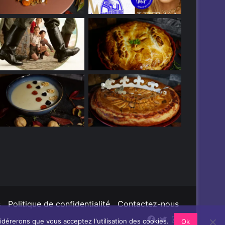
s
Politique de confidentialité
Contactez-nous
Facebook
Twitter
Instagram
sidérerons que vous acceptez l'utilisation des cookies.
Ok