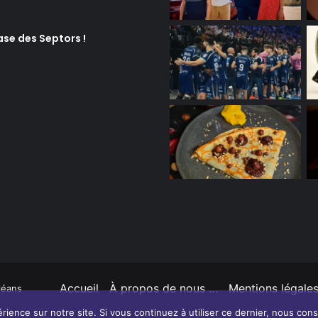
ase des Septors !
Accueil
À propos de nous …
Mentions légale
léans
rience sur notre site. Si vous continuez à utiliser ce dernier, nous con