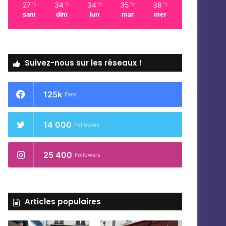
27
34
34
35
38
℃
℃
℃
℃
℃
sam
dim
lun
mar
mer
Suivez-nous sur les réseaux !
125k
Fans
14 000
Followers
25 400
Followers
Articles populaires