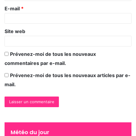
Projection film
au 108 rue de bourguogne,avec «
r
E-mail
*
Faites le mur » de Banksy, par Cent Soleils.
e
*
Site web
Prévenez-moi de tous les nouveaux
commentaires par e-mail.
Prévenez-moi de tous les nouveaux articles par e-
mail.
18h
minuit
Météo du jour
L’ASELQO
présente sa soirée musicale au jardin de