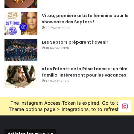
Radio Campus Orléans prend les commandes de la
soirée avec un programmation variée à ne pas
Vitaa, première artiste féminine pour le
louper
Da Real Kicking Funksters
,
showcase des Septors !
20 février 2026
Suspension
,
Nero
,
VSO
,
Quiet Dawn
(DJ set)
Les Septors préparent l’avenir
[button link= »https://piao.fr/2015/06/gros-plan-
18 février 2026
campus-hip-hop-party/ » size= »medium »
color= »default »]GROS PLAN SUR LA
SOIREE[/button]
« Les Enfants de la Résistance » : un film
familial intéressant pour les vacances
17 février 2026
The Instagram Access Token is expired, Go to the
Theme options page > Integrations, to to refresh it.