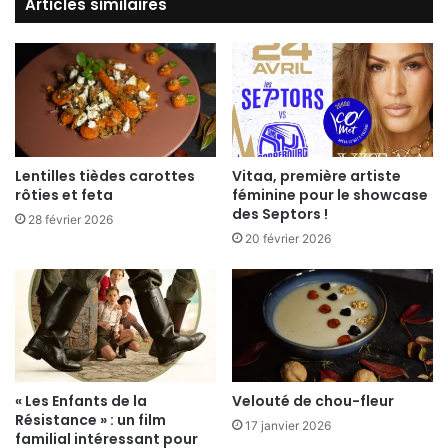
Articles similaires
Lentilles tièdes carottes
Vitaa, première artiste
rôties et feta
féminine pour le showcase
Depuis le mardi 16 et jusqu’au dimanche 28 juin
des Septors !
28 février 2026
20 février 2026
Exposition
« L’Ecole est finie » : musée
éphémère à l’initiative de l’association «
Sacre
Bleu
» et dédié aux street art à l’école des
Papillons Blancs, Cloître St-Pierre-le-Puellier,
présentation
.
« Les Enfants de la
Velouté de chou-fleur
Mercredi 24 juin
Résistance » : un film
17 janvier 2026
familial intéressant pour