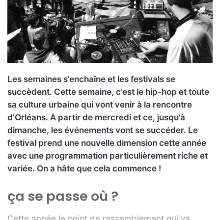
u
n
c
o
u
r
r
Les semaines s’enchaîne et les festivals se
i
succèdent. Cette semaine, c’est le hip-hop et toute
e
sa culture urbaine qui vont venir à la rencontre
l
d’Orléans. A partir de mercredi et ce, jusqu’à
dimanche, les événements vont se succéder. Le
festival prend une nouvelle dimension cette année
avec une programmation particulièrement riche et
variée. On a hâte que cela commence !
ça se passe où ?
Cette année le point de rassemblement qui va