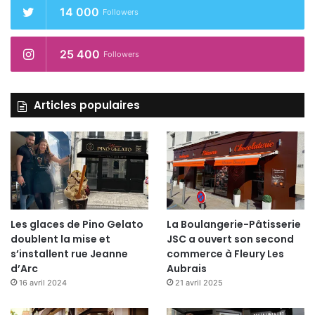
url= »https://api.soundcloud.com/tracks/210904917
14 000
Followers
″
params= »color=ff5500&auto_play=false&hide_relat
25 400
ed=false&show_comments=true&show_user=true&
Followers
show_reposts=false » width= »100% »
height= »166″ iframe= »true » /]
Articles populaires
Soirée musicale au jardin de l’évêché, avec
l’association
DEFI
à la programmation Schtroumpf
Crew,
Lelex Luthor
,
La Rumeur
,
DJ Supafuh
.
Les glaces de Pino Gelato
La Boulangerie-Pâtisserie
doublent la mise et
JSC a ouvert son second
s’installent rue Jeanne
commerce à Fleury Les
d’Arc
Aubrais
16 avril 2024
21 avril 2025