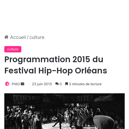
Accueil
/
culture
culture
Programmation 2015 du
Festival Hip-Hop Orléans
PIAO
E
23 juin 2015
0
3 minutes de lecture
n
v
o
y
e
r