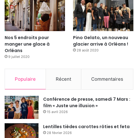
Nos 5 endroits pour
Pino Gelato, un nouveau
manger une glace à
glacier arrive à Orléans !
Orléans
28 août 2020
9 juillet 2020
Populaire
Récent
Commentaires
Conférence de presse, samedi 7 Mars :
film « Juste une illusion »
Vendredi 26 juin
15 avril 2026
18h
Lentilles tièdes carottes rôties et feta
minuit
28 février 2026
La Hip-Hop Party de Radio Campus Orléans