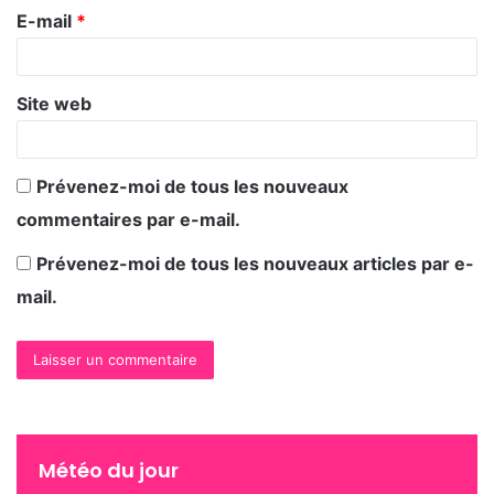
r
ambitions.
E-mail
*
e
> Ô Poudrier <
*
Site web
Nous lui souhaitons une belle réussite et saluons
son initiative aussi ambitieuse que courageuse.
Prévenez-moi de tous les nouveaux
commentaires par e-mail.
Prévenez-moi de tous les nouveaux articles par e-
http://ift.tt/1pFQz2k
mail.
Nombre de vues:
387
Météo du jour