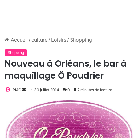
Accueil
/
culture
/
Loisirs
/
Shopping
Shopping
Nouveau à Orléans, le bar à
maquillage Ô Poudrier
PIAO
E
30 juillet 2014
0
2 minutes de lecture
n
v
o
y
e
r