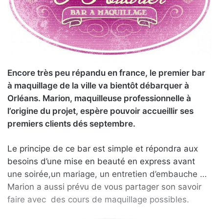
u
n
c
o
u
r
Encore très peu répandu en france, le premier bar
r
à maquillage de la ville va bientôt débarquer à
i
Orléans. Marion, maquilleuse professionnelle à
e
l’origine du projet, espère pouvoir accueillir ses
l
premiers clients dés septembre.
Le principe de ce bar est simple et répondra aux
besoins d’une mise en beauté en express avant
une soirée,un mariage, un entretien d’embauche …
Marion a aussi prévu de vous partager son savoir
faire avec des cours de maquillage possibles.