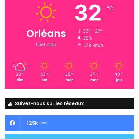
32
℃
Orléans
33º - 27º
35%
Ciel clair
1.79 km/h
33
33
35
37
40
℃
℃
℃
℃
℃
dim
lun
mar
mer
jeu
Suivez-nous sur les réseaux !
125k
Fans