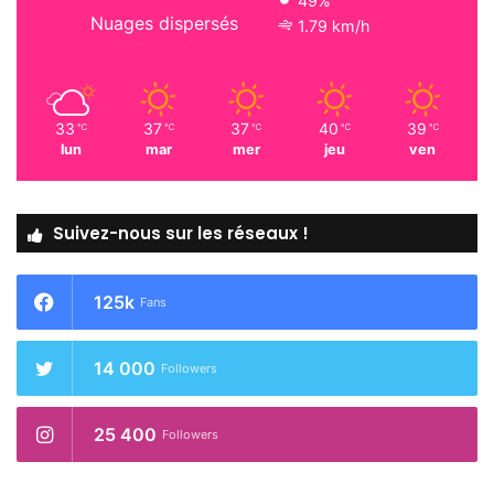
49%
Nuages dispersés
1.79 km/h
33
37
37
40
39
℃
℃
℃
℃
℃
lun
mar
mer
jeu
ven
Suivez-nous sur les réseaux !
125k
Fans
14 000
Followers
25 400
Followers