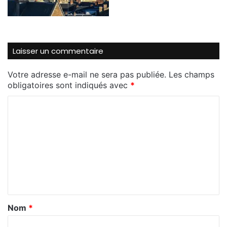
Laisser un commentaire
Votre adresse e-mail ne sera pas publiée.
Les champs
obligatoires sont indiqués avec
*
C
o
m
m
e
n
t
Nom
*
a
i