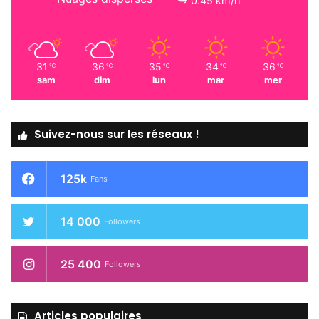
0.45 km/h
31
36
35
34
36
℃
℃
℃
℃
℃
sam
dim
lun
mar
mer
Suivez-nous sur les réseaux !
125k
Fans
14 000
Followers
25 400
Followers
Articles populaires