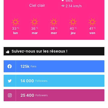
64%
Ciel clair
2.14 km/h
33
36
38
40
41
℃
℃
℃
℃
℃
lun
mar
mer
jeu
ven
Suivez-nous sur les réseaux !
125k
Fans
14 000
Followers
25 400
Followers