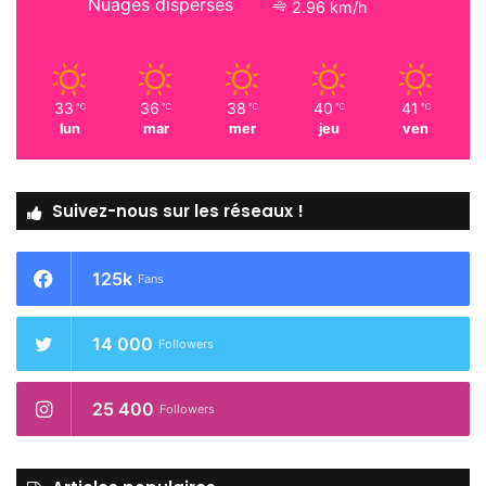
Nuages dispersés
2.96 km/h
33
36
38
40
41
℃
℃
℃
℃
℃
lun
mar
mer
jeu
ven
Suivez-nous sur les réseaux !
125k
Fans
14 000
Followers
25 400
Followers