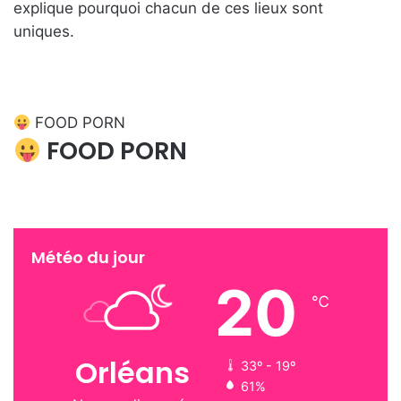
explique pourquoi chacun de ces lieux sont
uniques.
Lire l’article
FOOD PORN
FOOD PORN
Météo du jour
20
℃
Orléans
33º - 19º
61%