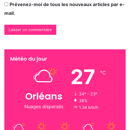
Prévenez-moi de tous les nouveaux articles par e-
mail.
Météo du jour
27
℃
Orléans
34º - 23º
38%
Nuages dispersés
1.34 km/h