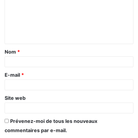
m
m
e
n
t
Nom
*
a
i
r
E-mail
*
e
*
Site web
Prévenez-moi de tous les nouveaux
commentaires par e-mail.