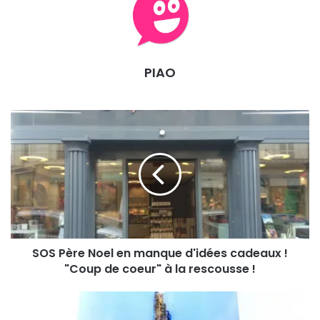
Orléans .
Les Infos
PIAO
Ouvert du Lundi après-midi au Samedi. 10h > 13h
et 13h30>19H
Téléphone
: 0983277720
Site internet
:
coupdecoeur-deco.com
Nombre de vues:
146
SOS Père Noel en manque d'idées cadeaux !
"Coup de coeur" à la rescousse !