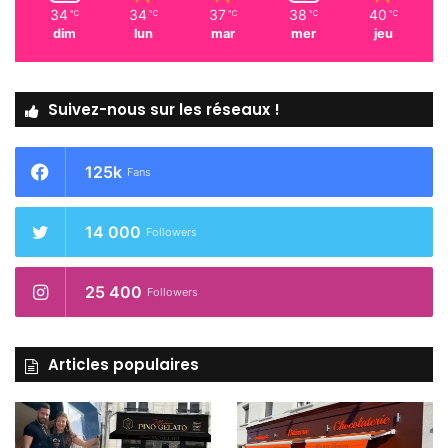
34
34
37
38
40
℃
℃
℃
℃
℃
dim
lun
mar
mer
jeu
Suivez-nous sur les réseaux !
125k
Fans
14 000
Followers
25 400
Followers
Articles populaires