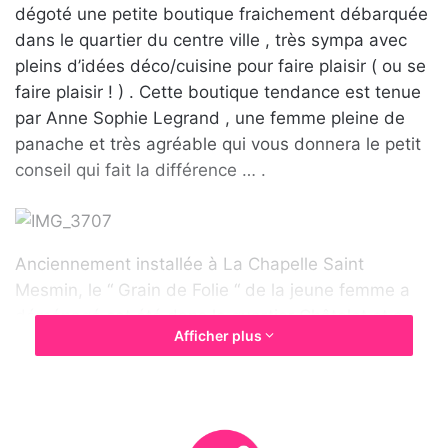
e
dégoté une petite boutique fraichement débarquée
r
dans le quartier du centre ville , très sympa avec
u
pleins d’idées déco/cuisine pour faire plaisir ( ou se
n
faire plaisir ! ) . Cette boutique tendance est tenue
c
par Anne Sophie Legrand , une femme pleine de
o
panache et très agréable qui vous donnera le petit
u
conseil qui fait la différence … .
r
r
i
e
Anciennement installée à La Chapelle Saint
l
Mesmin, le “ Grain de Folie “ de la jeune femme a
déménagé cet été dans le quartier Châtelet et a
Afficher plus
été rebaptisé “ Coup de Coeur “. Boutique axée sur
la décoration, le plaisir d’offrir, la cuisine, vous y
aimerez ces petites trouvailles à prix très
abordables ! De plus on y trouve la gamme de
senteurs “Durance” vendue nulle part ailleurs sur