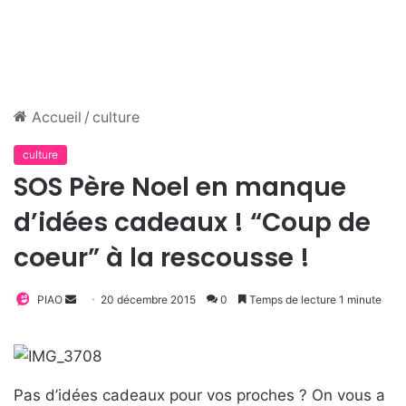
Accueil
/
culture
culture
SOS Père Noel en manque
d’idées cadeaux ! “Coup de
coeur” à la rescousse !
PIAO
E
20 décembre 2015
0
Temps de lecture 1 minute
n
v
o
y
Pas d’idées cadeaux pour vos proches ? On vous a