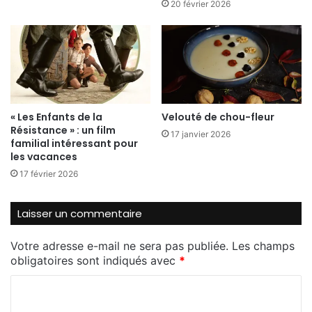
20 février 2026
« Les Enfants de la
Velouté de chou-fleur
Résistance » : un film
17 janvier 2026
familial intéressant pour
les vacances
17 février 2026
Laisser un commentaire
Votre adresse e-mail ne sera pas publiée.
Les champs
obligatoires sont indiqués avec
*
C
o