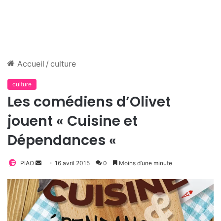
Accueil
/
culture
culture
Les comédiens d’Olivet
jouent « Cuisine et
Dépendances «
PIAO
E
16 avril 2015
0
Moins d’une minute
n
v
o
y