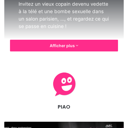
Invitez un vieux copain devenu vedette
à la télé et une bombe sexuelle dans
un salon parisien, …, et regardez ce qui
se passe en cuisine !
Afficher plus
Distribution :
Alexandre Lenoir, Nicolas Besse,
Dominique Begault, Carole Monserie, Christophe
Mercier
Mise en scène :
Alexandre Lenoir
Dates
PIAO
Jeudi 16 à 20h30.
vendredi 17 à 20h30.
samedi 18 avril à 20h30.