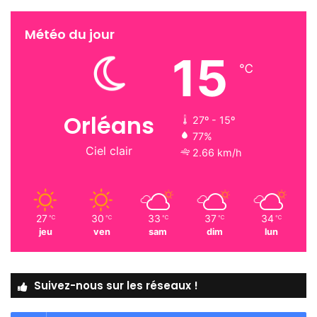
Météo du jour
15
℃
Orléans
27º - 15º
77%
Ciel clair
2.66 km/h
27
30
33
37
34
℃
℃
℃
℃
℃
jeu
ven
sam
dim
lun
Suivez-nous sur les réseaux !