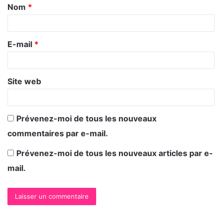
Nom
*
a
i
r
E-mail
*
e
*
Site web
Prévenez-moi de tous les nouveaux
commentaires par e-mail.
Prévenez-moi de tous les nouveaux articles par e-
mail.