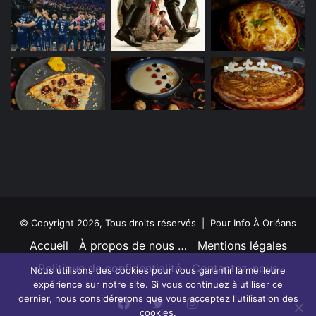
© Copyright 2026, Tous droits réservés | Pour Info À Orléans
Accueil
À propos de nous …
Mentions légales
Politique de confidentialité
Contactez-nous
Nous utilisons des cookies pour vous garantir la meilleure
expérience sur notre site. Si vous continuez à utiliser ce
dernier, nous considérerons que vous acceptez l'utilisation des
Facebook
Twitter
Instagram
cookies.