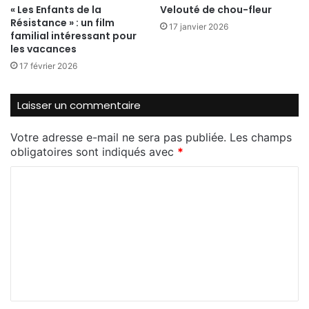
« Les Enfants de la
Velouté de chou-fleur
Nombre de vues:
385
Résistance » : un film
17 janvier 2026
familial intéressant pour
les vacances
17 février 2026
Laisser un commentaire
Votre adresse e-mail ne sera pas publiée.
Les champs
obligatoires sont indiqués avec
*
C
o
m
m
e
n
t