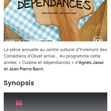
e
r
u
n
c
o
u
r
r
La pièce annuelle au centre culturel d’Yvremont des
i
Comédiens d’Olivet arrive… Au programme cette
e
année: « Cuisine et dépendances » d’
Agnès Jaoui
l
et Jean Pierre Bacri
.
Synopsis