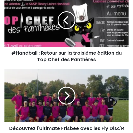
Dimanche 19 avril à 15h00.
Tarifs
7,50 € l’entrée
4,50 € pour les moins de 18 ans
0 euros pour les moins de 12 ans.
#Handball : Retour sur la troisième édition du
Top Chef des Panthères
1 euro par billet vendu sera reversé à
l’association « L’école à l’Hopital ».
Découvrez l'Ultimate Frisbee avec les Fly Disc'R