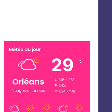
Météo du jour
29
℃
Orléans
34º - 23º
34%
Nuages dispersés
1.34 km/h