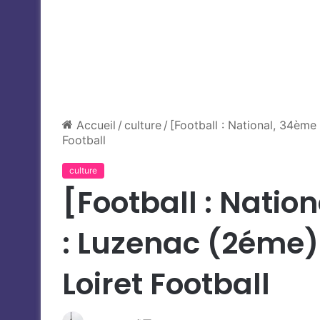
Accueil
/
culture
/
[Football : National, 34èm
Football
culture
[Football : Natio
: Luzenac (2éme)
Loiret Football