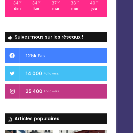
34
34
37
38
40
℃
℃
℃
℃
℃
dim
lun
mar
mer
jeu
Suivez-nous sur les réseaux !
125k
Fans
14 000
Followers
25 400
Followers
Articles populaires