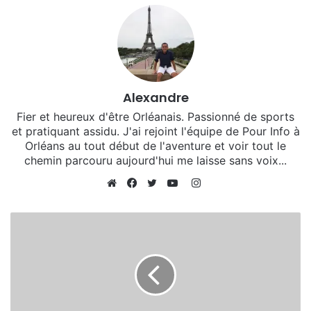
plus d’un an d’absence suite à des pépins
physiques.
Alexandre
Fier et heureux d'être Orléanais. Passionné de sports
et pratiquant assidu. J'ai rejoint l'équipe de Pour Info à
Orléans au tout début de l'aventure et voir tout le
chemin parcouru aujourd'hui me laisse sans voix...
I
La numéro 6 du Fleury Loiret Handball enfin de
n
W
F
T
Y
s
e
a
w
o
retour
t
b
c
i
u
a
s
e
t
T
Le Match
g
i
b
t
u
r
t
o
e
b
Fred Bougeant s’est voulu prévoyant en emmenant
a
e
o
r
e
avec lui un groupe habituel et les seules “surprises”