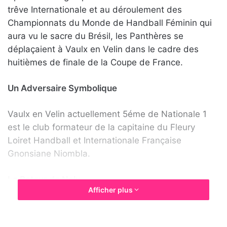
trêve Internationale et au déroulement des
r
y
e
e
Championnats du Monde de Handball Féminin qui
s
r
aura vu le sacre du Brésil, les Panthères se
u
u
déplaçaient à Vaulx en Velin dans le cadre des
r
n
huitièmes de finale de la Coupe de France.
T
c
w
o
Un Adversaire Symbolique
i
u
t
r
Vaulx en Velin actuellement 5éme de Nationale 1
t
r
est le club formateur de la capitaine du Fleury
e
i
Loiret Handball et Internationale Française
r
e
Gnonsiane Niombla.
l
Le Retour de Nely
Afficher plus
Cette rencontre marque le retour de l’Internationale
Espagnole Nely Carla Alberto dans le groupe après