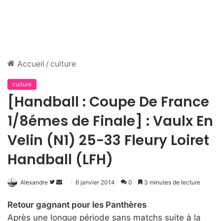
Accueil
/
culture
culture
[Handball : Coupe De France
1/8émes de Finale] : Vaulx En
Velin (N1) 25-33 Fleury Loiret
Handball (LFH)
Alexandre
S
E
6 janvier 2014
0
3 minutes de lecture
u
n
Retour gagnant pour les Panthères
i
v
Après une longue période sans matchs suite à la
v
o