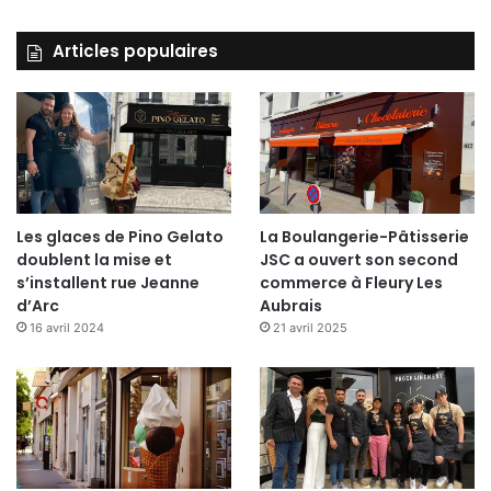
Handball (LFH).
Articles populaires
Stella Sports Saint-Maur (N1) / Issy Paris
Hand (LFH).
Metz (LFH) / OGC Nice Côte d’Azur HB (LFH).
Les panthères se déplaceront à Nantes pour le
Les glaces de Pino Gelato
La Boulangerie-Pâtisserie
compte des Quarts de Finale de la Coupe de
doublent la mise et
JSC a ouvert son second
France.
s’installent rue Jeanne
commerce à Fleury Les
La rencontre se déroulera le weekend du 25-26
d’Arc
Aubrais
16 avril 2024
21 avril 2025
Janvier 2014.
Alexandre Debray
@BeInAlex
Nombre de vues:
209