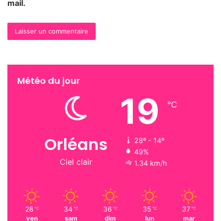
mail.
Météo du jour
19
℃
Orléans
28º - 14º
49%
Ciel clair
1.34 km/h
28
34
36
35
37
℃
℃
℃
℃
℃
ven
sam
dim
lun
mar