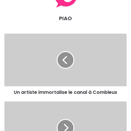
décevants, à l’OLB on a décidé d’effacer tout et se
lancer dans le grand bain ce soir sans certitudes
mais avec le cœur …
PIAO
On souhaite donc une bonne réussite à nos
basketteurs pour cette nouvelle saison que l’on
espère pleine d’émotions !
Un artiste immortalise le canal à Combleux
Go OLB ! Go OLB !
Nombre de vues:
162