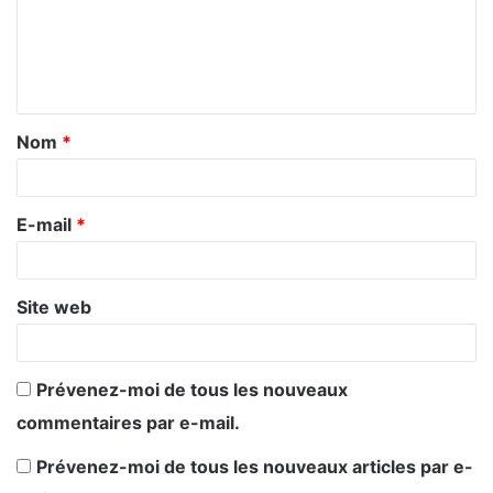
m
e
n
t
Nom
*
a
i
r
E-mail
*
e
*
Site web
Prévenez-moi de tous les nouveaux
commentaires par e-mail.
Prévenez-moi de tous les nouveaux articles par e-