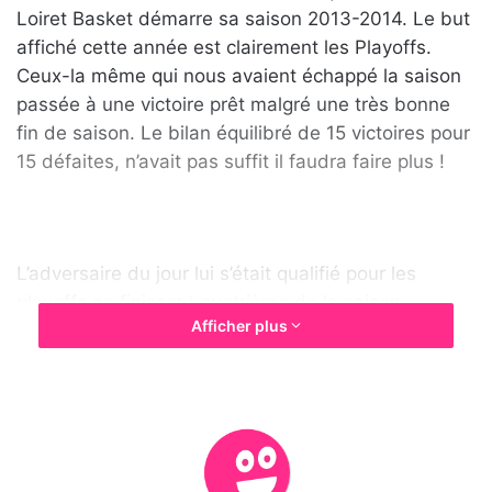
u
Loiret Basket démarre sa saison 2013-2014. Le but
n
affiché cette année est clairement les Playoffs.
c
Ceux-la même qui nous avaient échappé la saison
o
passée à une victoire prêt malgré une très bonne
u
fin de saison. Le bilan équilibré de 15 victoires pour
r
15 défaites, n’avait pas suffit il faudra faire plus !
r
i
e
l
L’adversaire du jour lui s’était qualifié pour les
playoffs en finissant quatrième de la saison
Afficher plus
régulière (18 vict./12 déf.). Puis sortie en demi-
finale par le champion de France en titre, Nanterre.
Après une préparation aux résultats plutôt