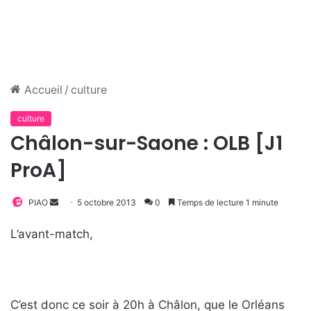
Accueil
/
culture
culture
Châlon-sur-Saone : OLB [J1
ProA]
PIAO
E
5 octobre 2013
0
Temps de lecture 1 minute
n
L’avant-match,
v
o
y
e
r
C’est donc ce soir à 20h à Châlon, que le Orléans