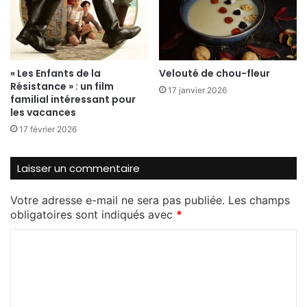
CERTAINS MÉDIAS TITRENT ”
SPECTACLE GRANDIOSE ” ALORS
QU’UNE GROSSE MAJORITÉ N’A PAS
DU TOUT APPRÉCIÉ ?
« Les Enfants de la
Velouté de chou-fleur
Résistance » : un film
17 janvier 2026
familial intéressant pour
— Orléans Actu (@orleansactus)
les vacances
September 19, 2013
17 février 2026
Laisser un commentaire
Des jolies bateaux italiens
Votre adresse e-mail ne sera pas publiée.
Les champs
obligatoires sont indiqués avec
*
C
#fdl2013
la diosena prête à naviguer
o
sur le canaletto d’Orléans. L’Italie,
m
invitée d’honneur du festival
m