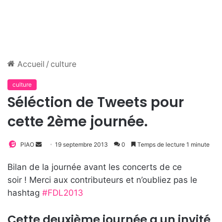
Accueil
/
culture
culture
Séléction de Tweets pour
cette 2ème journée.
PIAO
E
19 septembre 2013
0
Temps de lecture 1 minute
n
Bilan de la journée avant les concerts de ce
v
soir ! Merci aux contributeurs et n’oubliez pas le
o
hashtag
#FDL2013
y
e
Cette deuxième journée a un invité
r