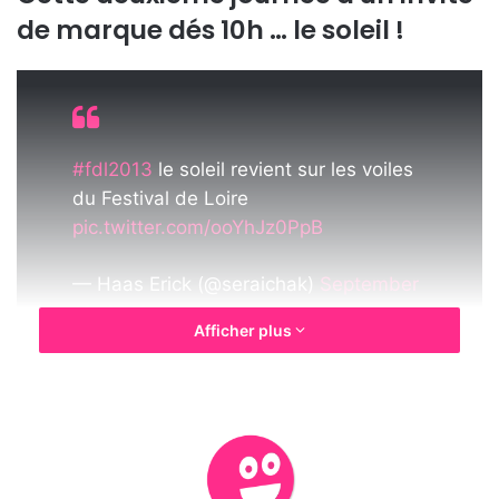
u
de marque dés 10h … le soleil !
n
c
o
u
r
#fdl2013
le soleil revient sur les voiles
r
du Festival de Loire
i
pic.twitter.com/ooYhJz0PpB
e
l
— Haas Erick (@seraichak)
September
19, 2013
Afficher plus
Beaucoup de groupes scolaires