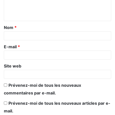
pic.twitter.com/A732cV7UQt
e
n
— Haas Erick (@seraichak)
September
t
19, 2013
Nom
*
a
i
Reportage vidéo de La Rép’ sur la
r
E-mail
*
fréquentation
e
*
Site web
#Orléans
– Davantage de monde
Prévenez-moi de tous les nouveaux
qu’hier dans les allées du Festival de
commentaires par e-mail.
Loire [vidéo]
http://t.co/TcOD3vijjW
#FDL2013
Prévenez-moi de tous les nouveaux articles par e-
mail.