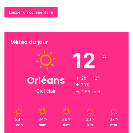
— La Rep (@larep_fr)
September 19,
2013
Encore La Rép’ qui nous prépare la
météo !
Météo du jour
12
℃
Orléans
28º - 12º
Enregistrement de la météo du JT de
70%
La Rep avec miss étudiante !
#fdl2013
Ciel clair
2.55 km/h
pic.twitter.com/NdgsERmf0y
— Julien Pépinot (@JulienPEP)
September 19, 2013
28
34
36
36
37
℃
℃
℃
℃
℃
ven
sam
dim
lun
mar