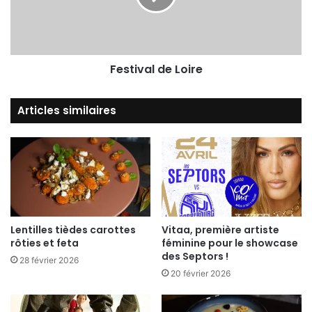
Festival de Loire: tous devant le 13h de
TF1!
#fdl2013
pic.twitter.com/wjYx5P4VKJ
Festival de Loire
— Chrystel de Filippi (@Chrystel45)
September 19, 2013
Articles similaires
Orléans Actu revient sur le grand
spectacle de la veille avec une
vidéo des réactions des
spectateurs
Lentilles tièdes carottes
Vitaa, première artiste
rôties et feta
féminine pour le showcase
des Septors !
28 février 2026
20 février 2026
http://t.co/BJe2hM1214
POURQUOI